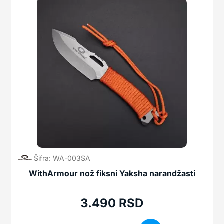
Šifra: WA-003SA
WithArmour nož fiksni Yaksha narandžasti
3.490
RSD