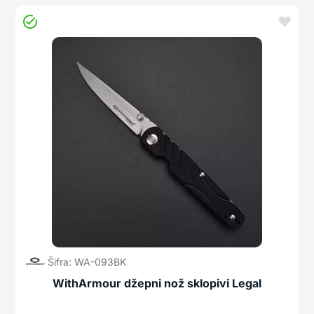
Šifra: WA-093BK
WithArmour džepni nož sklopivi Legal