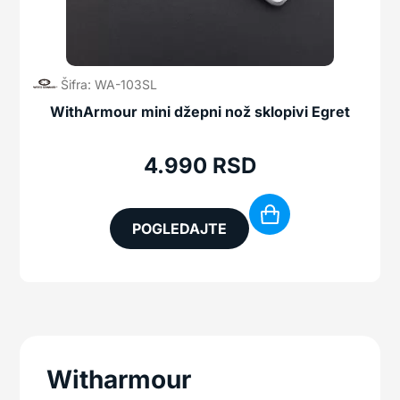
Šifra: WA-103SL
WithArmour mini džepni nož sklopivi Egret
4.990
RSD
POGLEDAJTE
Witharmour