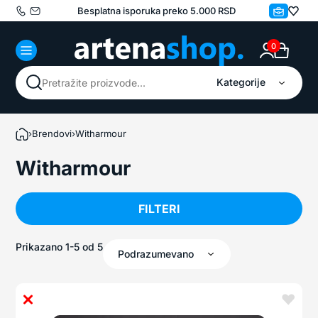
Besplatna isporuka preko 5.000 RSD
0
Kategorije
PRETRAŽI
›
Brendovi
›
Witharmour
Witharmour
FILTERI
Prikazano 1-5 od 5
Podrazumevano