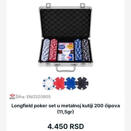
Šifra: ENG320905
Longfield poker set u metalnoj kutiji 200 čipova
(11,5gr)
4.450
RSD