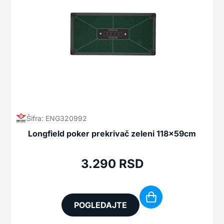
Šifra: ENG320992
Longfield poker prekrivač zeleni 118x59cm
3.290
RSD
POGLEDAJTE