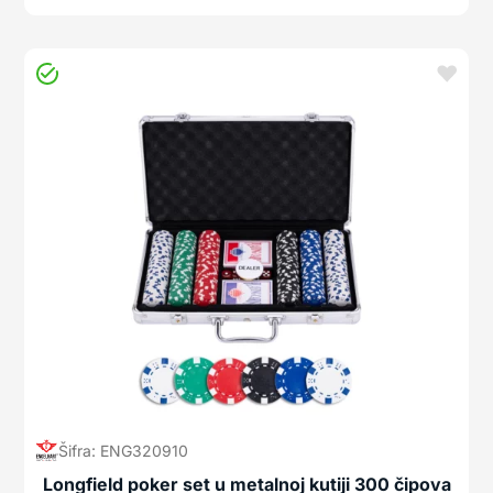
Šifra: ENG320910
Longfield poker set u metalnoj kutiji 300 čipova