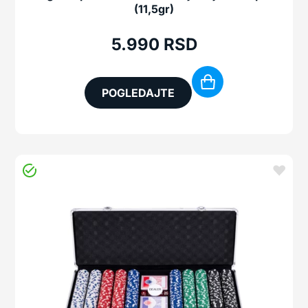
(11,5gr)
5.990
RSD
POGLEDAJTE