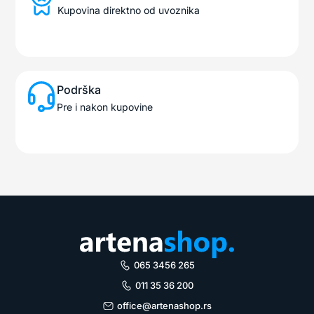
Kupovina direktno od uvoznika
Podrška
Pre i nakon kupovine
065 3456 265
011 35 36 200
office@artenashop.rs