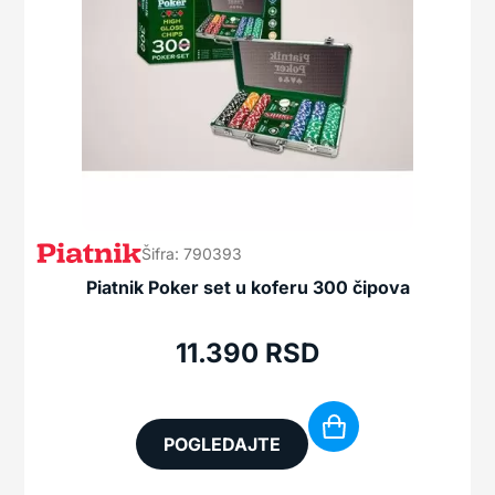
Šifra: 790393
Piatnik Poker set u koferu 300 čipova
11.390
RSD
POGLEDAJTE