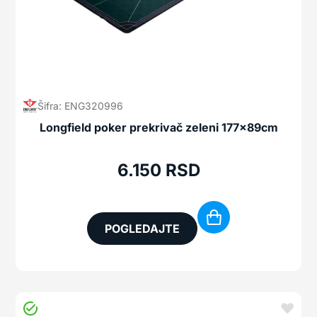
Šifra: ENG320996
Longfield poker prekrivač zeleni 177x89cm
6.150
RSD
POGLEDAJTE