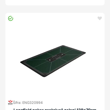
Šifra: ENG320994
Longfield poker prekrivač zeleni 138x79cm