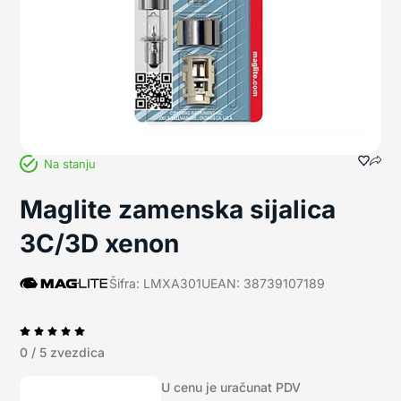
Na stanju
Maglite zamenska sijalica
3C/3D xenon
Šifra: LMXA301U
EAN: 38739107189
0 / 5 zvezdica
U cenu je uračunat PDV