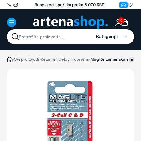
Besplatna isporuka preko 5.000 RSD
0
Kategorije
PRETRAŽI
›
Svi proizvodi
›
Rezervni delovi i oprema
›
Maglite zamenska sijalic