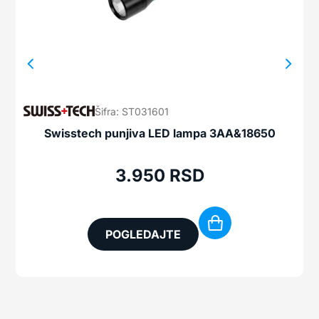
Šifra: ST031601
Swisstech punjiva LED lampa 3AA&18650
S
3.950
RSD
POGLEDAJTE