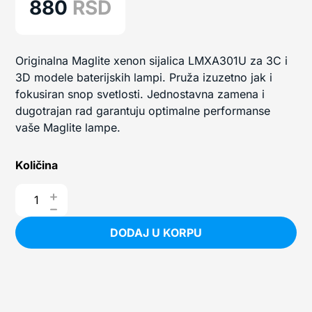
880
RSD
Originalna Maglite xenon sijalica LMXA301U za 3C i
3D modele baterijskih lampi. Pruža izuzetno jak i
fokusiran snop svetlosti. Jednostavna zamena i
dugotrajan rad garantuju optimalne performanse
vaše Maglite lampe.
Količina
DODAJ U KORPU